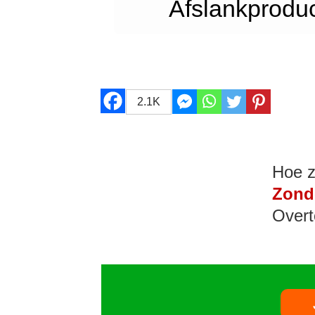
Afslankproduc
2.1K
Hoe z
Zond
Overt