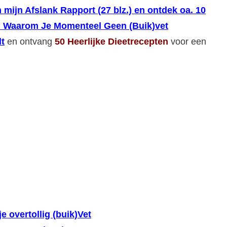
 mijn Afslank Rapport (27 blz.) en ontdek oa. 10
 Waarom Je Momenteel Geen (Buik)vet
t
en ontvang
50 Heerlijke Dieetrecepten
voor een
je overtollig (buik)Vet