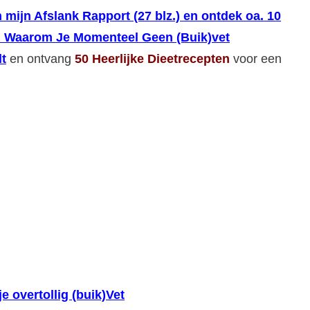
 mijn Afslank Rapport (27 blz.) en ontdek oa. 10
 Waarom Je Momenteel Geen (Buik)vet
t
en ontvang
50 Heerlijke Dieetrecepten
voor een
je overtollig (buik)Vet