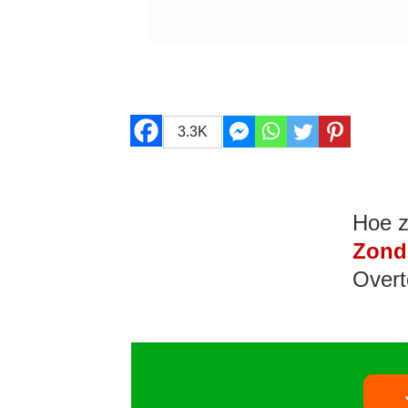
3.3K
Hoe z
Zond
Overt