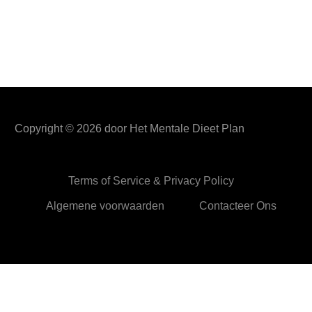
Copyright ©
2026
door Het Mentale Dieet Plan
Terms of Service & Privacy Policy
Algemene voorwaarden
Contacteer Ons
HetMentaleDieetPlan.com gebruikt cookies om je ervan te
verzekeren dat je de beste ervaring beleeft op onze website