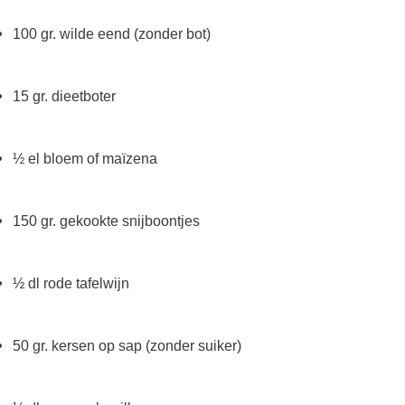
100 gr. wilde eend (zonder bot)
15 gr. dieetboter
½ el bloem of maïzena
150 gr. gekookte snijboontjes
½ dl rode tafelwijn
50 gr. kersen op sap (zonder suiker)