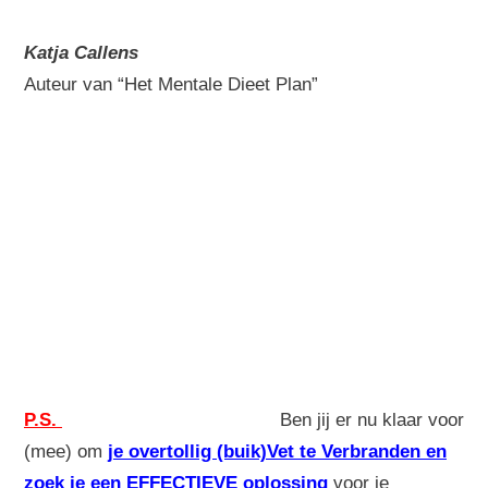
Katja Callens
Auteur van “Het Mentale Dieet Plan”
P.S.
Ben jij er nu klaar voor
(mee) om
je overtollig (buik)Vet te Verbranden en
zoek je een EFFECTIEVE oplossing
voor je