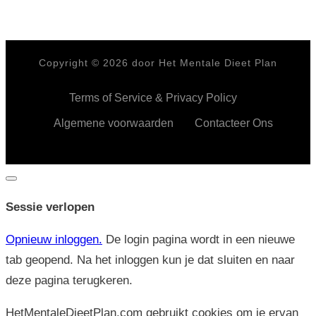
Copyright ©
2026
door Het Mentale Dieet Plan
Terms of Service & Privacy Policy
Algemene voorwaarden
Contacteer Ons
Dialoogvenster
sluiten
Sessie verlopen
Opnieuw inloggen.
De login pagina wordt in een nieuwe
tab geopend. Na het inloggen kun je dat sluiten en naar
deze pagina terugkeren.
HetMentaleDieetPlan.com gebruikt cookies om je ervan