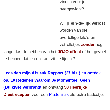
vinden voor je
overgewicht?
Wil jij
ein-de-lijk verlost
worden van die
overtollige kilo’s en
vetrolletjes
zonder
nog
langer last te hebben van het
JOJO-effect
of het gevoel
te hebben dat je constant zit ‘te lijnen’?
Lees dan mijn Afslank Rapport (27 blz.) en ontdek
oa. 10 Redenen Waarom Je Momenteel Geen
(Buik)vet Verbrandt
en ontvang
50 Heerlijke
Dieetrecepten
voor een
Platte Buik
als extra kadootje.