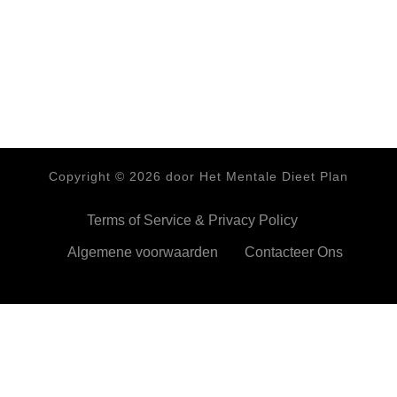
Copyright ©
2026
door Het Mentale Dieet Plan
Terms of Service & Privacy Policy
Algemene voorwaarden
Contacteer Ons
HetMentaleDieetPlan.com gebruikt cookies om je ervan te
verzekeren dat je de beste ervaring beleeft op onze website
Ok,prima!
Meer info
Privacy & Cookies Policy