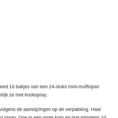
eed 16 bakjes van een 24-stuks mini-muffinpan
strijk ze met kookspray.
volgens de aanwijzingen op de verpakking. Haal
kt staan. Doe in een grote kom en laat minstens 10