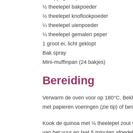
½ theelepel bakpoeder
½ theelepel knoflookpoeder
¼ theelepel uienpoeder
¼ theelepel gemalen peper
1 groot ei, licht geklopt
Bak spray
Mini-muffinpan (24 bakjes)
Bereiding
Verwarm de oven voor op 180°C. Bekl
met papieren voeringen (zie tip) of be
Kook de quinoa met ⅛ theelepel zout 
van het vuur en laat 5 minuten afgede