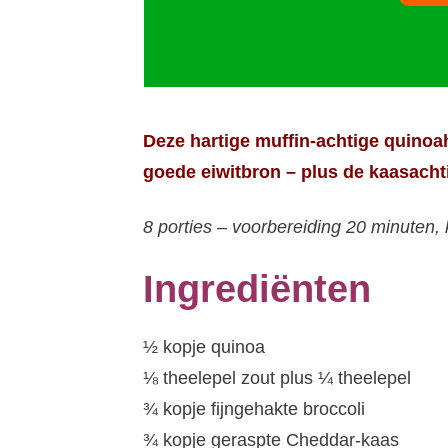
Deze hartige muffin-achtige quinoa
goede eiwitbron – plus de kaasacht
8 porties – voorbereiding 20 minuten, 
Ingrediënten
½ kopje quinoa
⅛ theelepel zout plus ¼ theelepel
¾ kopje fijngehakte broccoli
¾ kopje geraspte Cheddar-kaas