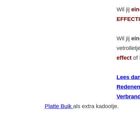
Wil jij
ein
EFFECTI
Wil jij
ein
vetrollet
effect
of 
Lees dan
Redenen
Verbrand
Platte Buik
als extra kadootje.