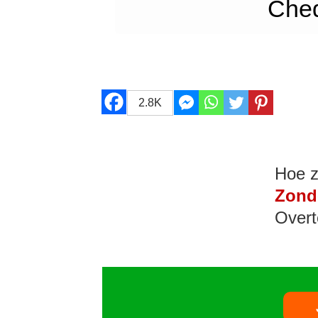
Ched
2.8K
Hoe z
Zond
Overt