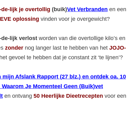
-de-lijk
je overtollig
(buik)
Vet Verbranden
en een
EVE oplossing
vinden voor je overgewicht?
-de-lijk verlost
worden van die overtollige kilo’s en
jes
zonder
nog langer last te hebben van het
JOJO-
het gevoel te hebben dat je constant zit ‘te lijnen’?
 mijn Afslank Rapport (27 blz.) en ontdek oa. 10
 Waarom Je Momenteel Geen (Buik)vet
t
en ontvang
50 Heerlijke Dieetrecepten
voor een