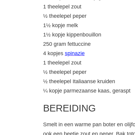
1 theelepel zout
½ theelepel peper
1½ kopje melk
1½ kopje kippenbouillon
250 gram fettuccine
4 kopjes
spinazie
1 theelepel zout
½ theelepel peper
½ theelepel Italiaanse kruiden
¼ kopje parmezaanse kaas, geraspt
BEREIDING
Smelt in een warme pan boter en olijfo
ook een beetje zout en peper. Bak totd