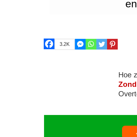
en
3.2K
Hoe z
Zond
Overt