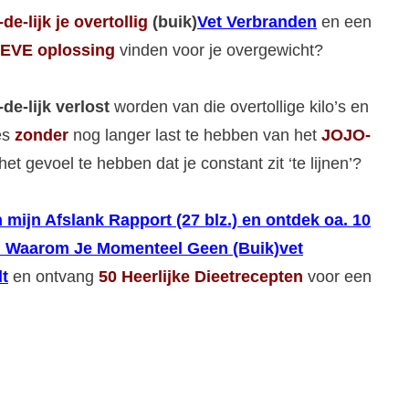
-de-lijk
je overtollig
(buik)
Vet Verbranden
en een
EVE oplossing
vinden voor je overgewicht?
-de-lijk verlost
worden van die overtollige kilo’s en
jes
zonder
nog langer last te hebben van het
JOJO-
het gevoel te hebben dat je constant zit ‘te lijnen’?
 mijn Afslank Rapport (27 blz.) en ontdek oa. 10
 Waarom Je Momenteel Geen (Buik)vet
t
en ontvang
50 Heerlijke Dieetrecepten
voor een