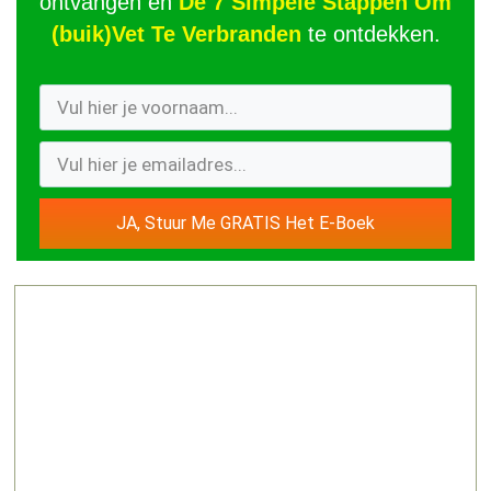
ontvangen en
De 7 Simpele Stappen Om
(buik)Vet Te Verbranden
te ontdekken.
JA, Stuur Me GRATIS Het E-Boek