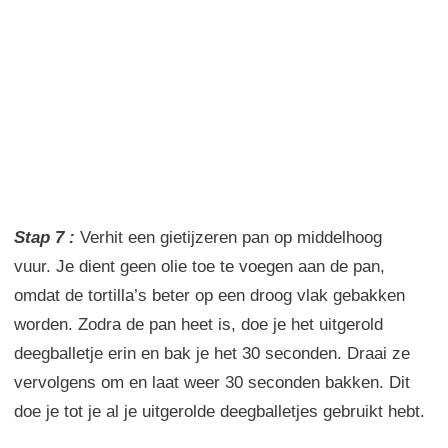
Stap 7 :
Verhit een
gietijzeren
pan
op middelhoog
vuur.
Je dient g
een olie
toe te voegen aan
de pan
,
omdat
de tortilla’s beter op
een
droog vlak
gebakken
worden
.
Zodra
de pan
heet is,
doe
je het
uitgerold
deegballetje erin
en bak je het
30
seconden. Draai ze
vervolgens om en laat weer 30 seconden bakken. Dit
doe je tot je al je uitgerolde deegballetjes gebruikt hebt.