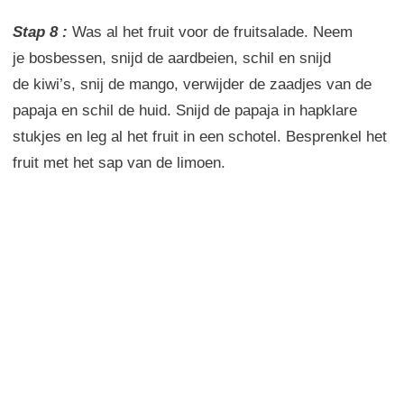
Stap 8 :
Was
al het fruit
voor
de
fruitsalade
. Neem
je
bosbessen,
snijd de
aardbeien
, schil
en snijd
de
kiwi’s
,
snij de
mango,
verwijder de zaadjes
van de
papaja en
schil de
huid.
Snijd de
papaja
in hapklare
stukjes
en leg
al het
fruit in
een schotel.
Besprenkel
het
fruit met
het sap van de
limoen.