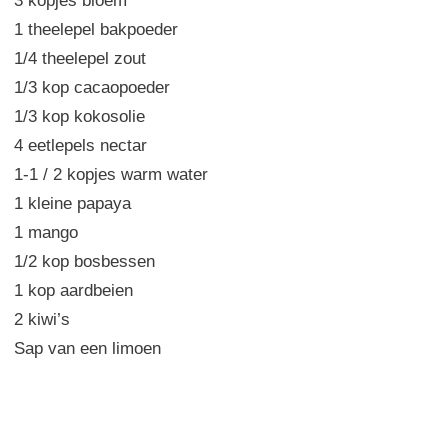
3 kopjes
bloem
1 theelepel
bakpoeder
1/4
theelepel zout
1/3 kop
cacaopoeder
1/3 kop
kokosolie
4 eetlepels
nectar
1-1
/
2 kopjes
warm
water
1 kleine
papaya
1
mango
1/2
kop
bosbessen
1
kop
aardbeien
2
kiwi’s
Sap van
een
limoen