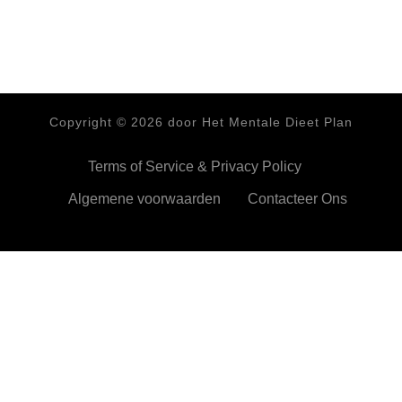
Copyright ©
2026
door Het Mentale Dieet Plan
Terms of Service & Privacy Policy
Algemene voorwaarden
Contacteer Ons
HetMentaleDieetPlan.com gebruikt cookies om je ervan te
verzekeren dat je de beste ervaring beleeft op onze website
Ok,prima!
Meer info
Privacy & Cookies Policy