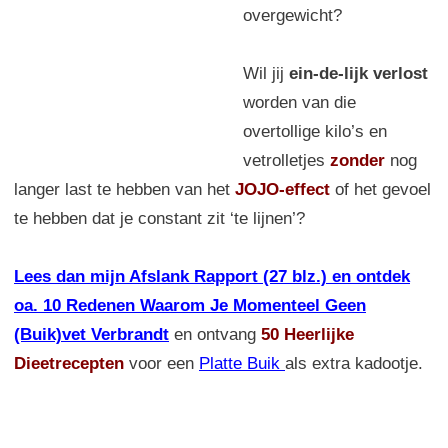
overgewicht?
Wil jij
ein-de-lijk verlost
worden van die
overtollige kilo’s en
vetrolletjes
zonder
nog
langer last te hebben van het
JOJO-effect
of het gevoel
te hebben dat je constant zit ‘te lijnen’?
Lees dan mijn Afslank Rapport (27 blz.) en ontdek
oa. 10 Redenen Waarom Je Momenteel Geen
(Buik)vet Verbrandt
en ontvang
50 Heerlijke
Dieetrecepten
voor een
Platte Buik
als extra kadootje.