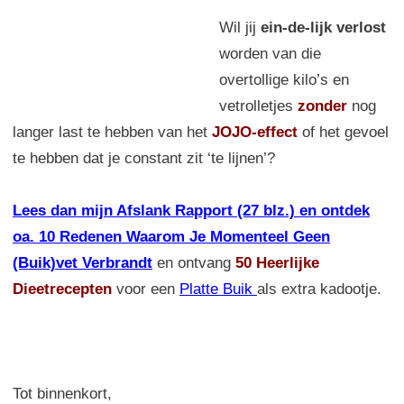
Wil jij
ein-de-lijk verlost
worden van die
overtollige kilo’s en
vetrolletjes
zonder
nog
langer last te hebben van het
JOJO-effect
of het gevoel
te hebben dat je constant zit ‘te lijnen’?
Lees dan mijn Afslank Rapport (27 blz.) en ontdek
oa. 10 Redenen Waarom Je Momenteel Geen
(Buik)vet Verbrandt
en ontvang
50 Heerlijke
Dieetrecepten
voor een
Platte Buik
als extra kadootje.
Tot binnenkort,