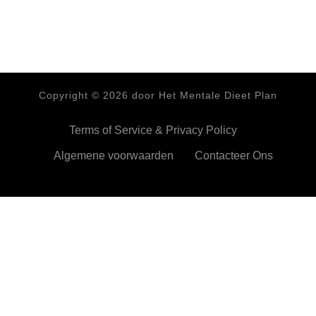
Copyright ©
2026
door Het Mentale Dieet Plan
Terms of Service & Privacy Policy
Algemene voorwaarden
Contacteer Ons
HetMentaleDieetPlan.com gebruikt cookies om je ervan te
verzekeren dat je de beste ervaring beleeft op onze website
Ok,prima!
Meer info
Privacy & Cookies Policy