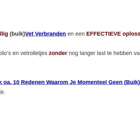
llig
(buik)
Vet Verbranden
en een
EFFECTIEVE oploss
ilo’s en vetrolletjes
zonder
nog langer last te hebben v
dek oa. 10 Redenen Waarom Je Momenteel Geen (Buik)
je.