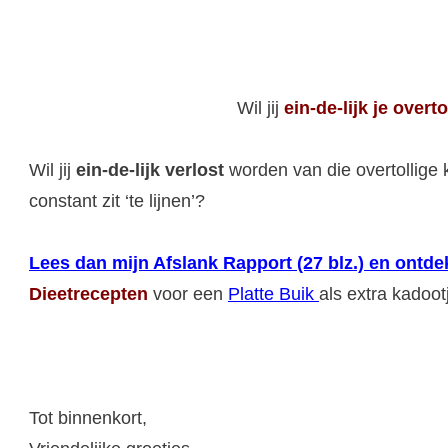
Wil jij
ein-de-lijk
je overto
Wil jij
ein-de-lijk verlost
worden van die overtollige k
constant zit ‘te lijnen’?
Lees dan mijn Afslank Rapport (27 blz.) en ont
Dieetrecepten
voor een
Platte Buik
als extra kadoot
Tot binnenkort,