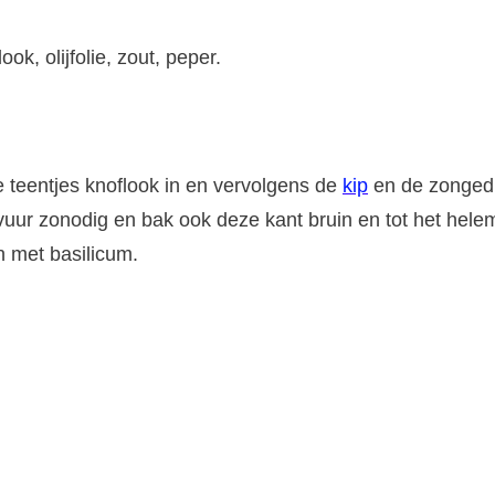
ok, olijfolie, zout, peper.
ie teentjes knoflook in en vervolgens de
kip
en de zongedr
 vuur zonodig en bak ook deze kant bruin en tot het hele
n met basilicum.