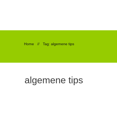
Home
//
Tag: algemene tips
algemene tips