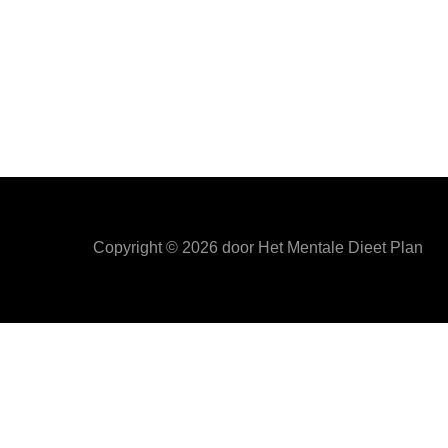
Copyright ©
2026
door Het Mentale Dieet Plan
HetMentaleDieetPlan.com gebruikt cookies om je ervan t
Privacy & Cookies Policy