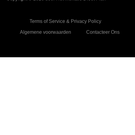
Terms of Service & Privacy Policy
Algemene voorwaarden
Contacteer Ons
HetMentaleDieetPlan.com gebruikt cookies om je ervan te
verzekeren dat je de beste ervaring beleeft op onze website
Ok,prima!
Meer info
Privacy & Cookies Policy
Sluiten
Privacy Overview