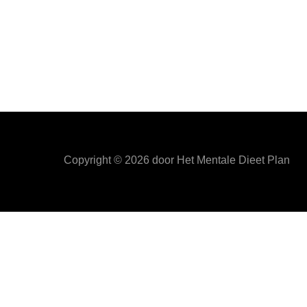
Copyright ©
2026
door Het Mentale Dieet Plan
HetMentaleDieetPlan.com gebruikt cookies om je ervan t
Privacy & Cookies Policy