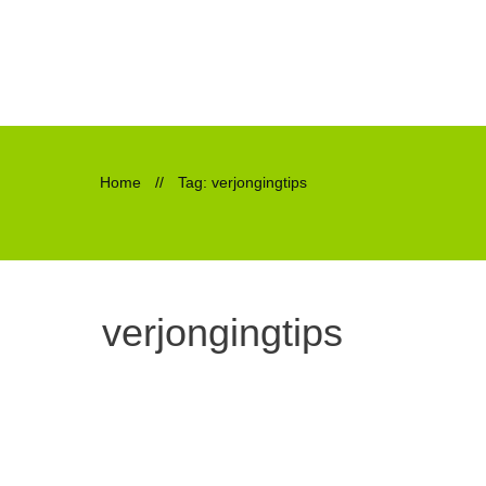
Home
//
Tag: verjongingtips
verjongingtips