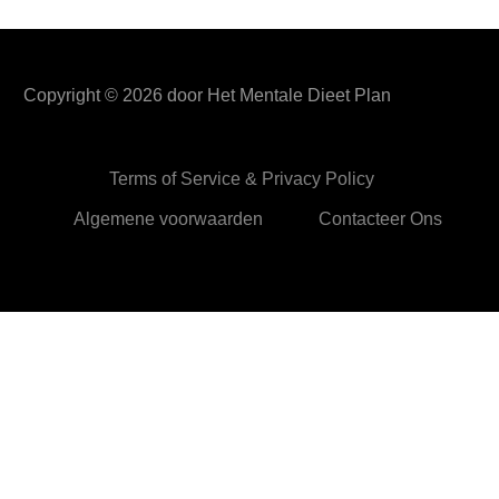
Copyright ©
2026
door Het Mentale Dieet Plan
Terms of Service & Privacy Policy
Algemene voorwaarden
Contacteer Ons
HetMentaleDieetPlan.com gebruikt cookies om je ervan te
verzekeren dat je de beste ervaring beleeft op onze website
Ok,prima!
Meer info
Privacy & Cookies Policy