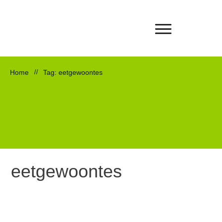
Home
//
Tag: eetgewoontes
eetgewoontes