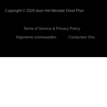
Copyright ©
2026
door Het Mentale Dieet Plan
Terms of Service & Privacy Policy
Algemene voorwaarden
Contacteer Ons
HetMentaleDieetPlan.com gebruikt cookies om je ervan te
verzekeren dat je de beste ervaring beleeft op onze website
Ok,prima!
Meer info
Privacy & Cookies Policy
Sluiten