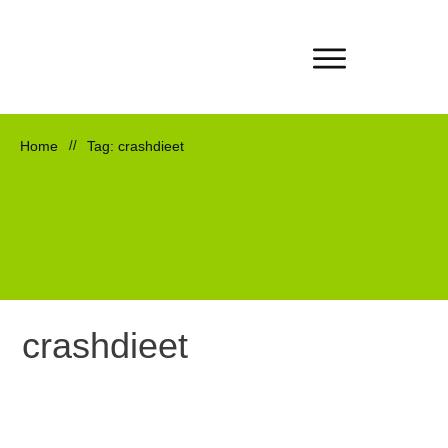
Home
//
Tag: crashdieet
crashdieet