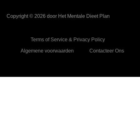
Copyright ©
2026
door Het Mentale Dieet Plan
Terms of Service & Privacy Policy
Algemene voorwaarden
Contacteer Ons
HetMentaleDieetPlan.com gebruikt cookies om je ervan te
verzekeren dat je de beste ervaring beleeft op onze website
Ok,prima!
Meer info
Privacy & Cookies Policy
Sluiten