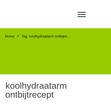
Home
//
Tag: koolhydraatarm ontbijtrecept
koolhydraatarm
ontbijtrecept