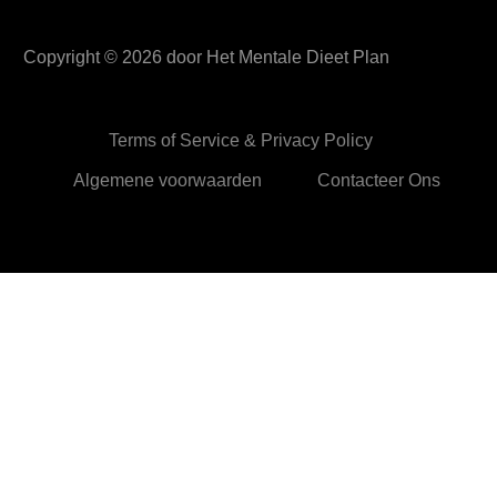
Copyright ©
2026
door Het Mentale Dieet Plan
Terms of Service & Privacy Policy
Algemene voorwaarden
Contacteer Ons
HetMentaleDieetPlan.com gebruikt cookies om je ervan te
verzekeren dat je de beste ervaring beleeft op onze website
Ok,prima!
Meer info
Privacy & Cookies Policy
Sluiten