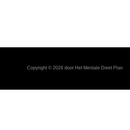
Copyright ©
2026
door Het Mentale Dieet Plan
HetMentaleDieetPlan.com gebruikt cookies om je ervan t
Privacy & Cookies Policy