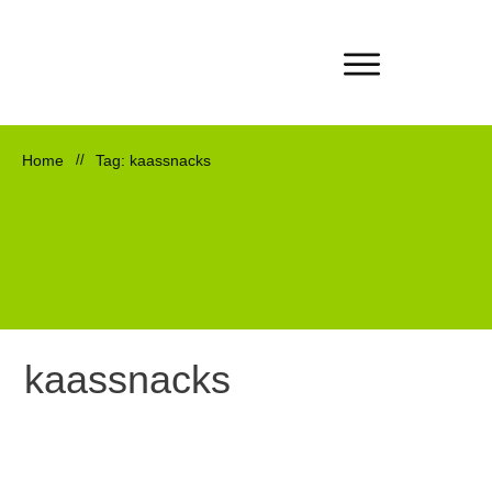
Home
//
Tag: kaassnacks
kaassnacks