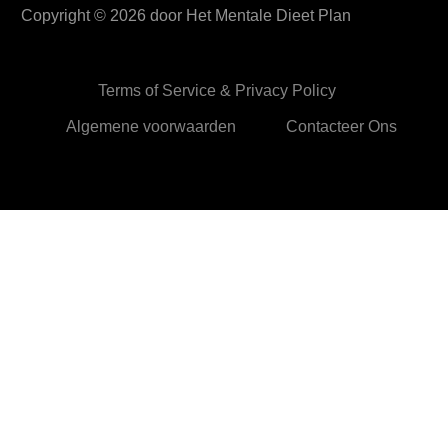
Copyright ©
2026
door Het Mentale Dieet Plan
Terms of Service & Privacy Policy
Algemene voorwaarden
Contacteer Ons
HetMentaleDieetPlan.com gebruikt cookies om je ervan te
verzekeren dat je de beste ervaring beleeft op onze website
Ok,prima!
Meer info
Privacy & Cookies Policy
Sluiten
Privacy Overview