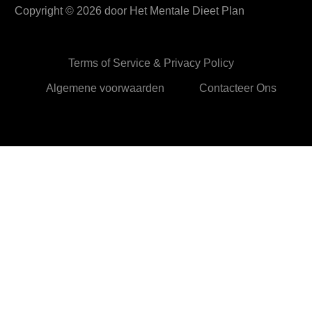
Copyright ©
2026
door Het Mentale Dieet Plan
Terms of Service & Privacy Policy
Algemene voorwaarden
Contacteer Ons
HetMentaleDieetPlan.com gebruikt cookies om je ervan te
verzekeren dat je de beste ervaring beleeft op onze website
Ok,prima!
Meer info
Privacy & Cookies Policy
Sluiten
Privacy Overview