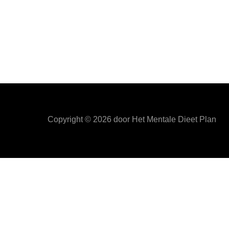
Copyright ©
2026
door Het Mentale Dieet Plan
HetMentaleDieetPlan.com gebruikt cookies om je ervan t
Privacy & Cookies Policy