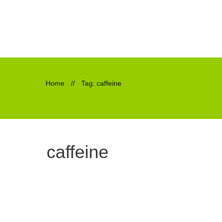
Home
//
Tag: caffeine
caffeine