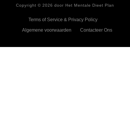
Copyright ©
2026
door Het Mentale Dieet Plan
Terms of Service & Privacy Policy
Algemene voorwaarden
Contacteer Ons
HetMentaleDieetPlan.com gebruikt cookies om je ervan te
verzekeren dat je de beste ervaring beleeft op onze website
Ok,prima!
Meer info
Privacy & Cookies Policy
Sluiten
Privacy Overview
This website uses cookies to improve your experience