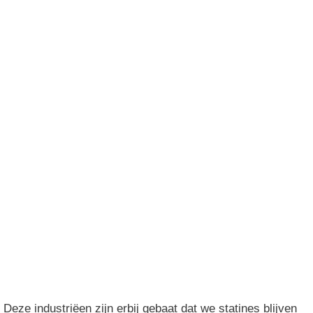
Heerlijke Dieetrecepten
meteen te ontvangen en...
ontdek De 7 Simpele Stappen Om (buik)Vet Te
Verbranden.
Direct GRATIS Ontvangen
Deze industriëen zijn erbij gebaat dat we statines blijven