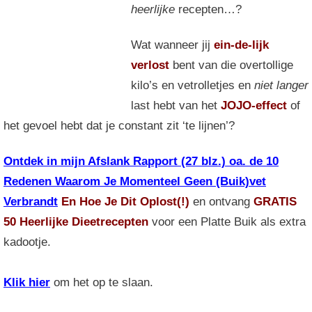
heerlijke
recepten…?
Wat wanneer jij
ein-de-lijk
verlost
bent van die overtollige
kilo’s en vetrolletjes en
niet langer
last hebt van het
JOJO-effect
of
het gevoel hebt dat je constant zit ‘te lijnen’?
Ontdek in mijn Afslank Rapport (27 blz.) oa. de 10
Redenen Waarom Je Momenteel Geen (Buik)vet
Verbrandt
En Hoe Je Dit Oplost(!)
en ontvang
GRATIS
50 Heerlijke Dieetrecepten
voor een Platte Buik als extra
kadootje.
Klik hier
om het op te slaan.