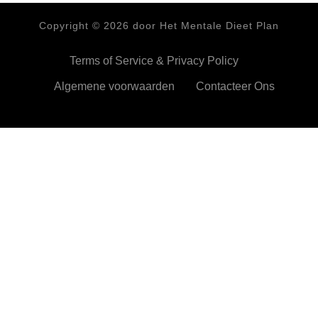
Copyright ©
2026
door Het Mentale Dieet Plan
Terms of Service & Privacy Policy
Algemene voorwaarden
Contacteer Ons
HetMentaleDieetPlan.com gebruikt cookies om je ervan te
verzekeren dat je de beste ervaring beleeft op onze website
Ok,prima!
Meer info
Privacy & Cookies Policy
Sluiten
Privacy Overview
This website uses cookies to improve your experience