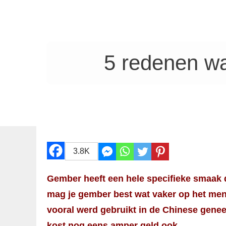
5 redenen w
3.8K
Gember heeft een hele specifieke smaak d
mag je gember best wat vaker op het men
vooral werd gebruikt in de Chinese genee
kost nog eens amper geld ook.